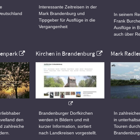
ne
Interessante Zeitreisen in der
Deutschland
Mark Brandenburg und
In seinem Re
Tippgeber für Ausflüge in die
Frank Burche
Vergangenheit
Ausflüge in 
auch über Re
nenpark
Kirchen in Brandenburg
Mark Radle
rliebhaber
Brandenburger Dorfkirchen
In zahlreiche
velland den
werden in Bildern und mit
in unterhalt
d zahlreiche
kurzer Information, sortiert
Touren durch
dern.
nach Landkreisen vorgestellt.
Brandenburg