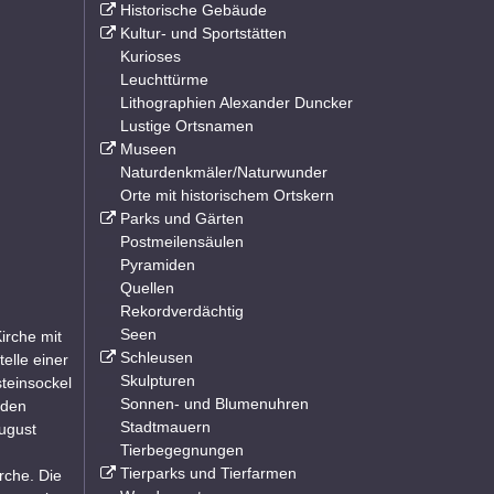
Historische Gebäude
Kultur- und Sportstätten
Kurioses
Leuchttürme
Lithographien Alexander Duncker
Lustige Ortsnamen
Museen
Naturdenkmäler/Naturwunder
Orte mit historischem Ortskern
Parks und Gärten
Postmeilensäulen
Pyramiden
Quellen
Rekordverdächtig
Seen
irche mit
Schleusen
elle einer
Skulpturen
teinsockel
Sonnen- und Blumenuhren
 den
Stadtmauern
ugust
Tierbegegnungen
Tierparks und Tierfarmen
rche. Die