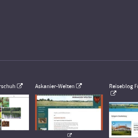
rschuh
Askanier-Welten
Reiseblog F