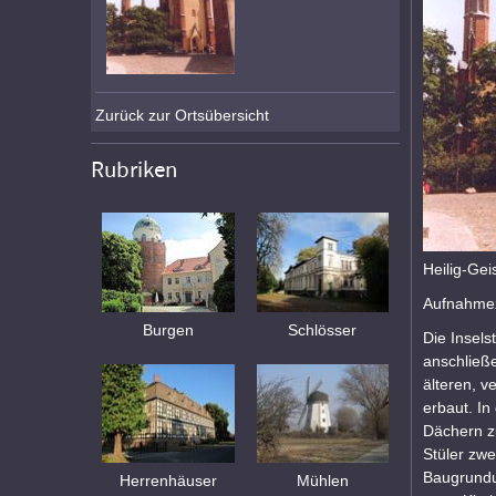
Zurück zur Ortsübersicht
Rubriken
Heilig-Gei
Aufnahmez
Burgen
Schlösser
Die Insels
anschließe
älteren, 
erbaut. In
Dächern z
Stüler zwe
Baugrundu
Herrenhäuser
Mühlen