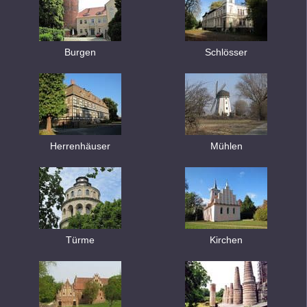
Burgen
Schlösser
Herrenhäuser
Mühlen
Türme
Kirchen