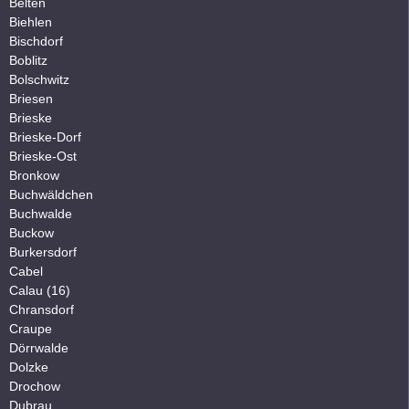
Belten
Biehlen
Bischdorf
Boblitz
Bolschwitz
Briesen
Brieske
Brieske-Dorf
Brieske-Ost
Bronkow
Buchwäldchen
Buchwalde
Buckow
Burkersdorf
Cabel
Calau (16)
Chransdorf
Craupe
Dörrwalde
Dolzke
Drochow
Dubrau