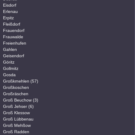
Eisdorf
Erlenau
Erpitz
Fleißdorf
Frauendorf
Frauwalde
Freienhufen
Gahlen
Geisendorf
Göritz
Gollmitz
Gosda
Großkmehlen (57)
Großkoschen
Großräschen
Groß Beuchow (3)
Groß Jehser (6)
Groß Klessow
Groß Lübbenau
Groß Mehßow
Groß Radden