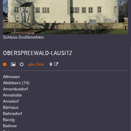
Schloss Großkmehlen
OBERSPREEWALD-LAUSITZ
alle Orte
Allmosen
Altdöbern (74)
Amandusdorf
Annahütte
Arnsdorf
Bärhaus
Bahnsdorf
Barzig
Bathow