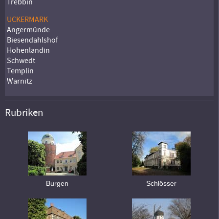
Trebbin
UCKERMARK
Angermünde
Biesendahlshof
Hohenlandin
Schwedt
Templin
Warnitz
Rubriken
Burgen
Schlösser